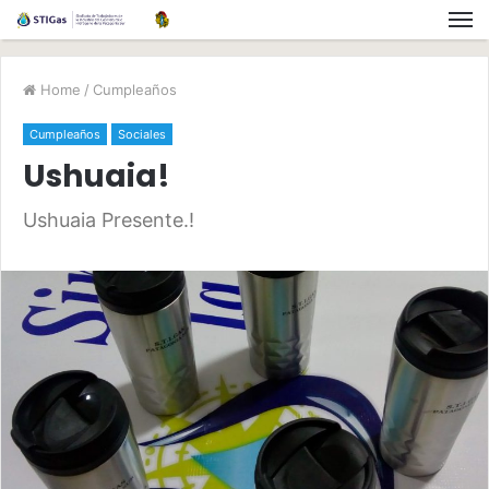
Home
/
Cumpleaños
Cumpleaños
Sociales
Ushuaia!
Ushuaia Presente.!