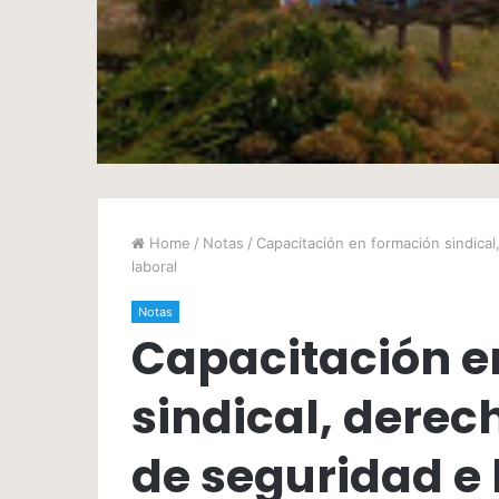
Home
/
Notas
/
Capacitación en formación sindical
laboral
Notas
Capacitación e
sindical, derec
de seguridad e 