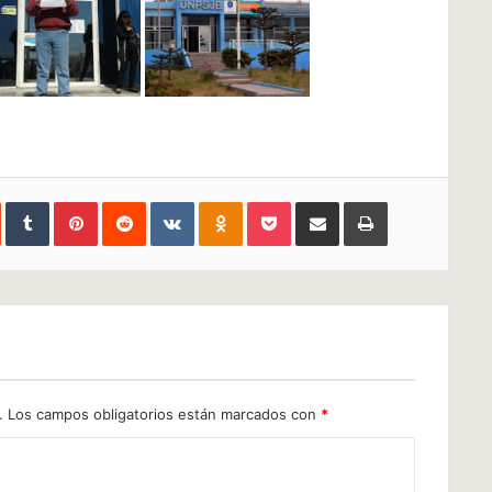
In
StumbleUpon
Tumblr
Pinterest
Reddit
VKontakte
Odnoklassniki
Pocket
Compartir
Imprimir
via
e-
mail
.
Los campos obligatorios están marcados con
*