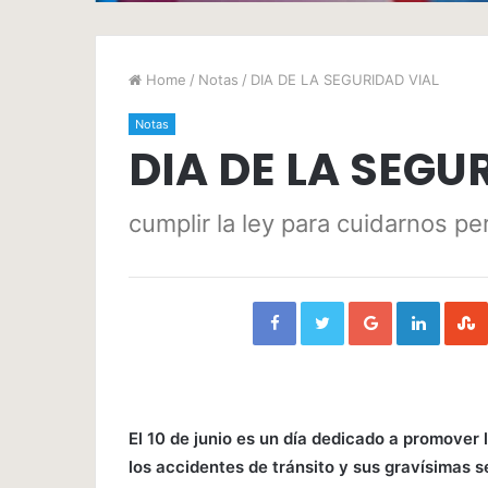
Home
/
Notas
/
DIA DE LA SEGURIDAD VIAL
Notas
DIA DE LA SEGU
cumplir la ley para cuidarnos per
Facebook
Twitter
Google+
Linked
El 10 de junio es un día dedicado a promover 
los accidentes de tránsito y sus gravísimas s