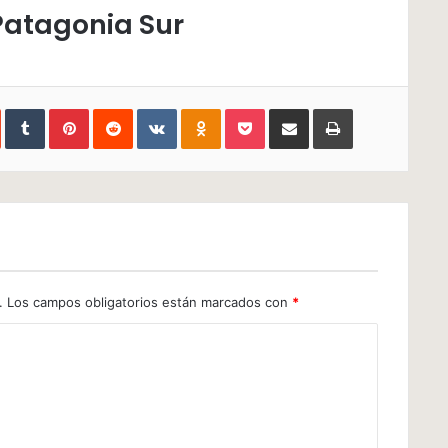
 Patagonia Sur
In
StumbleUpon
Tumblr
Pinterest
Reddit
VKontakte
Odnoklassniki
Pocket
Compartir
Imprimir
via
e-
mail
.
Los campos obligatorios están marcados con
*