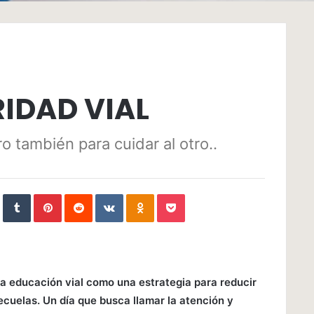
RIDAD VIAL
o también para cuidar al otro..
In
StumbleUpon
Tumblr
Pinterest
Reddit
VKontakte
Odnoklassniki
Pocket
la educación vial como una estrategia para reducir
ecuelas. Un día que busca llamar la atención y