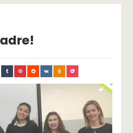
Madre!
In
StumbleUpon
Tumblr
Pinterest
Reddit
VKontakte
Odnoklassniki
Pocket