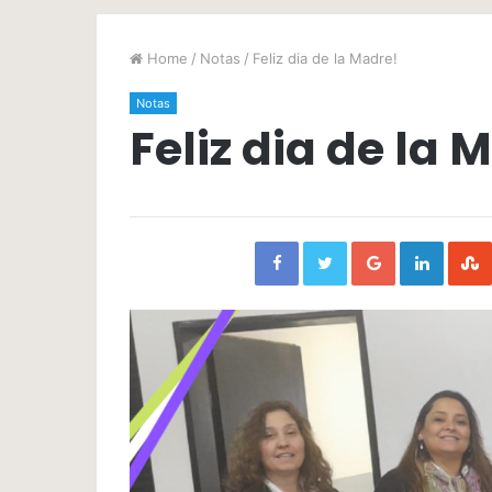
Home
/
Notas
/
Feliz dia de la Madre!
Notas
Feliz dia de la 
Facebook
Twitter
Google+
Linked