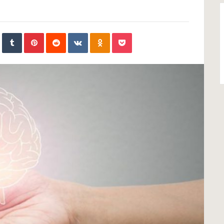
In
StumbleUpon
Tumblr
Pinterest
Reddit
VKontakte
Odnoklassniki
Pocket