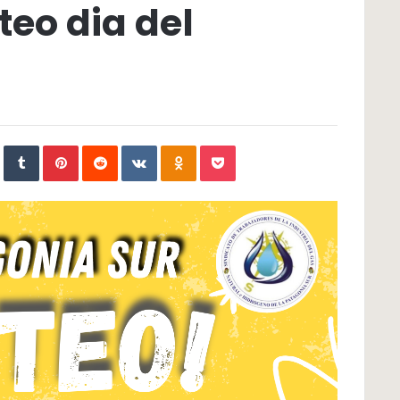
teo dia del
In
StumbleUpon
Tumblr
Pinterest
Reddit
VKontakte
Odnoklassniki
Pocket