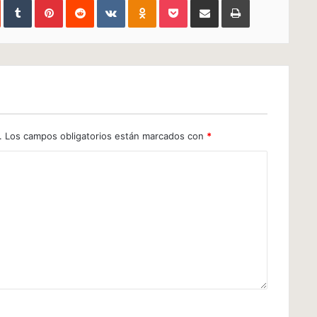
In
StumbleUpon
Tumblr
Pinterest
Reddit
VKontakte
Odnoklassniki
Pocket
Compartir
Imprimir
via
e-
mail
.
Los campos obligatorios están marcados con
*