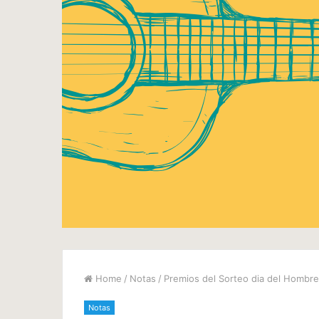
Home
/
Notas
/
Premios del Sorteo dia del Hombre
Notas