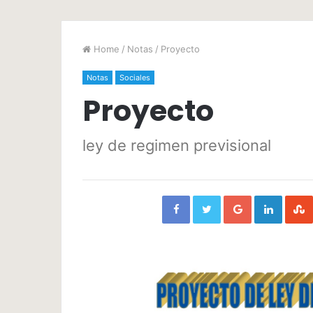
Home
/
Notas
/
Proyecto
Notas
Sociales
Proyecto
ley de regimen previsional
Facebook
Twitter
Google+
Linked