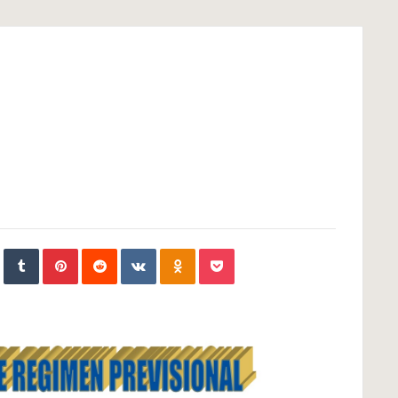
In
StumbleUpon
Tumblr
Pinterest
Reddit
VKontakte
Odnoklassniki
Pocket