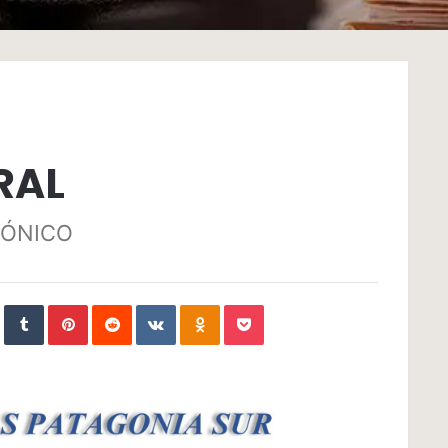
RAL
GÓNICO
In
StumbleUpon
Tumblr
Pinterest
Reddit
VKontakte
Odnoklassniki
Pocket