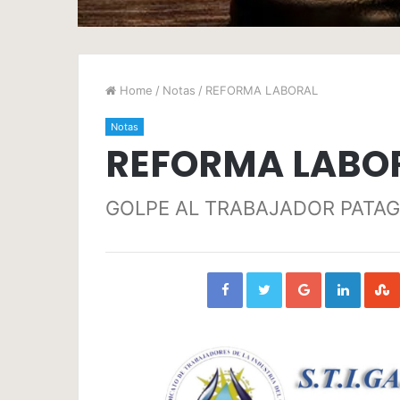
Home
/
Notas
/
REFORMA LABORAL
Notas
REFORMA LABO
GOLPE AL TRABAJADOR PATA
Facebook
Twitter
Google+
Linked