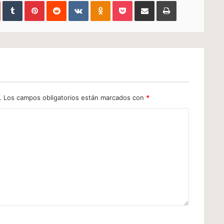
In
StumbleUpon
Tumblr
Pinterest
Reddit
VKontakte
Odnoklassniki
Pocket
Compartir
Imprimir
via
e-
mail
.
Los campos obligatorios están marcados con
*