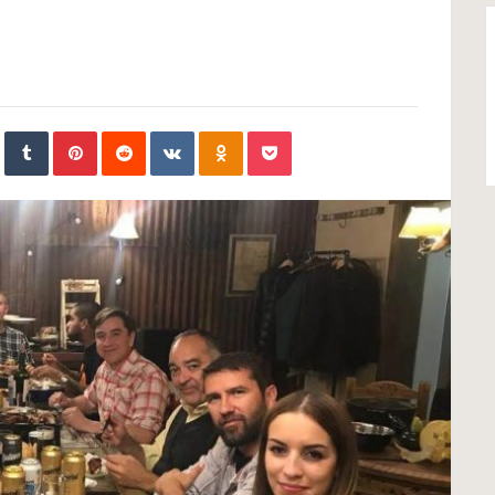
In
StumbleUpon
Tumblr
Pinterest
Reddit
VKontakte
Odnoklassniki
Pocket