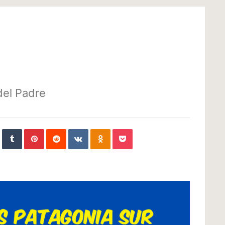
 del Padre
In
StumbleUpon
Tumblr
Pinterest
Reddit
VKontakte
Odnoklassniki
Pocket