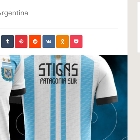
Argentina
In
StumbleUpon
Tumblr
Pinterest
Reddit
VKontakte
Odnoklassniki
Pocket